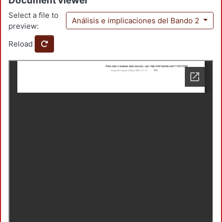
Document viewer
Select a file to
Análisis e implicaciones del Bando 2
preview:
Reload