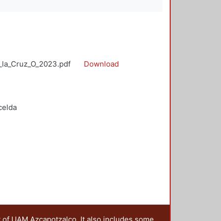
e_la_Cruz_O_2023.pdf
Download
celda
t of UAM Azcapotzalco. It also includes some