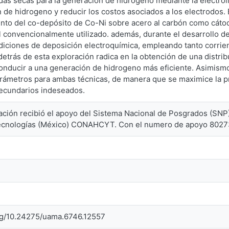
das secas para la generación de hidrogeno mediante la electroli
 de hidrogeno y reducir los costos asociados a los electrodos. 
to del co-depósito de Co-Ni sobre acero al carbón como cátod
al convencionalmente utilizado. además, durante el desarrollo d
diciones de deposición electroquímica, empleando tanto corrien
 detrás de esta exploración radica en la obtención de una distri
conducir a una generación de hidrogeno más eficiente. Asimismo
rámetros para ambas técnicas, de manera que se maximice la 
secundarios indeseados.
gación recibió el apoyo del Sistema Nacional de Posgrados (SN
Tecnologías (México) CONAHCYT. Con el numero de apoyo 8027
org/10.24275/uama.6746.12557