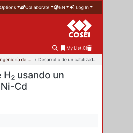
Options
Collaborate
EN
Log In
My List
[0]
Maestría en Ingeniería de Procesos
Desarrollo de un catalizador para una celda seca de H₂ usando un cátodo de Co-Ni sintetizado a partir de baterías de Ni-Cd
e H₂ usando un
e Ni-Cd