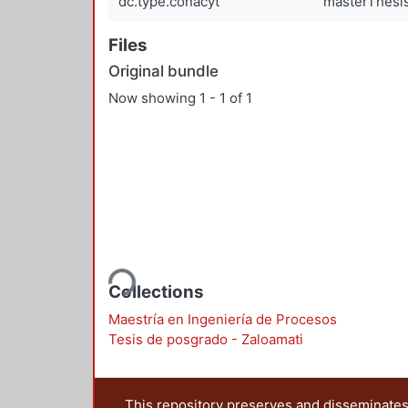
dc.type.conacyt
masterThesi
Files
Original bundle
Now showing
1 - 1 of 1
Loading...
Collections
Maestría en Ingeniería de Procesos
Tesis de posgrado - Zaloamati
This repository preserves and disseminates,