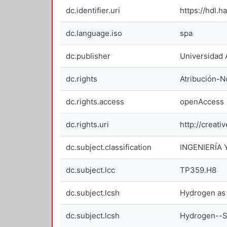
dc.identifier.uri
https://hdl.h
dc.language.iso
spa
dc.publisher
Universidad 
dc.rights
Atribución-
dc.rights.access
openAccess
dc.rights.uri
http://creat
dc.subject.classification
INGENIERÍA
dc.subject.lcc
TP359.H8
dc.subject.lcsh
Hydrogen as 
dc.subject.lcsh
Hydrogen--S