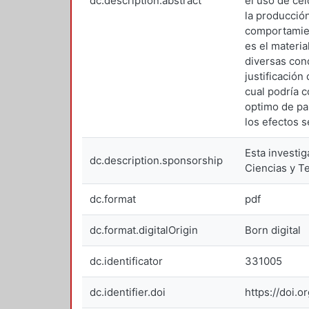
dc.description.abstract
el uso de cel
la producción
comportamien
es el materi
diversas con
justificación
cual podría 
optimo de pa
los efectos 
Esta investi
dc.description.sponsorship
Ciencias y 
dc.format
pdf
dc.format.digitalOrigin
Born digital
dc.identificator
331005
dc.identifier.doi
https://doi.