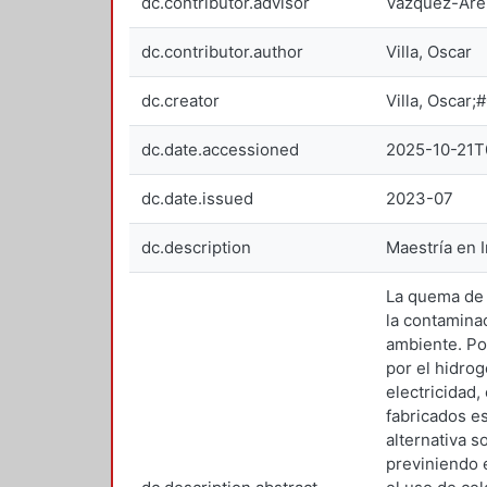
dc.contributor.advisor
Vazquez-Are
dc.contributor.author
Villa, Oscar
dc.creator
Villa, Osca
dc.date.accessioned
2025-10-21T
dc.date.issued
2023-07
dc.description
Maestría en 
La quema de 
la contamina
ambiente. Po
por el hidro
electricidad
fabricados e
alternativa 
previniendo 