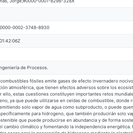
nas, Jorge;#0000-0001-8298-328X
r;#0000-0002-3748-8930
01:42:06Z
Ingeniería de Procesos.
combustibles fósiles emite gases de efecto invernadero nocivos
ción atmosférica, que tienen efectos adversos sobre los ecosis
r ello, estas cuestiones constituyen importantes retos mundial
geno, ya que puede utilizarse en celdas de combustible, donde 
, emitiendo solo vapor de agua como subproducto, o puede que
specíficamente para hidrogeno, que también producirán solo va
sostenible que puede producirse en abundancia y de forma soste
el cambio climático y fomentando la independencia energética. 