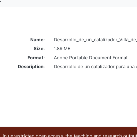
s
Name:
Desarrollo_de_un_catalizador_Villa_d
Size:
1.89 MB
Format:
Adobe Portable Document Format
Description:
Desarrollo de un catalizador para una 
 in unrestricted open access, the teaching and research outpu