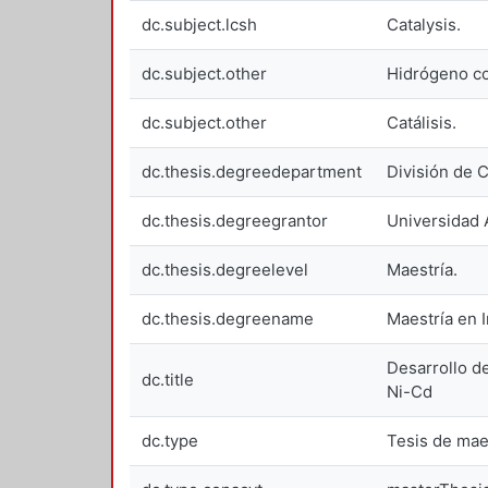
dc.subject.lcsh
Catalysis.
dc.subject.other
Hidrógeno c
dc.subject.other
Catálisis.
dc.thesis.degreedepartment
División de C
dc.thesis.degreegrantor
Universidad 
dc.thesis.degreelevel
Maestría.
dc.thesis.degreename
Maestría en 
Desarrollo de
dc.title
Ni-Cd
dc.type
Tesis de mae