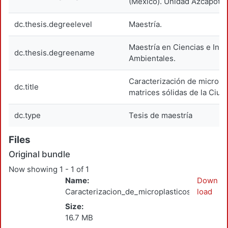
(México). Unidad Azcapotza
dc.thesis.degreelevel
Maestría.
Maestría en Ciencias e Inge
dc.thesis.degreename
Ambientales.
Caracterización de microplá
dc.title
matrices sólidas de la Ciu
dc.type
Tesis de maestría
Files
Original bundle
Now showing
1 - 1 of 1
Name:
Down
Caracterizacion_de_microplasticos_Rodrigue
load
Size:
16.7 MB