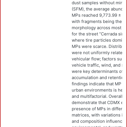
dust samples without miner
(SFM), the average abundan
MPs reached 9,773.99 ± 5,
with fragments being the 
morphology across most st
for the street “Cerrada sin
where tire particles domina
MPs were scarce. Distribut
were not uniformly related t
vehicular flow; factors suc
vehicle traffic, wind, and st
were key determinants of p
accumulation and retention
findings indicate that MP di
urban environments is het
and multifactorial. Overall, 
demonstrate that CDMX exhi
presence of MPs in differen
matrices, with variations i
and composition influenced 