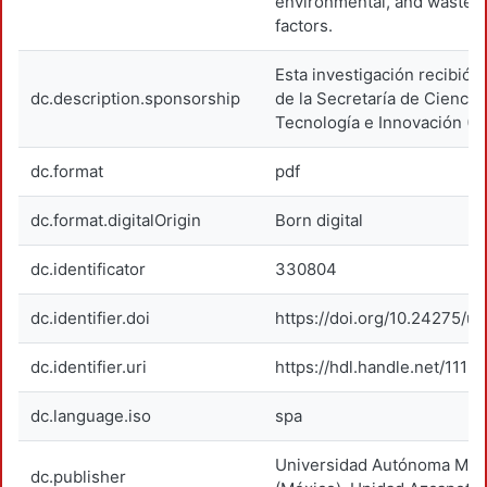
environmental, and waste
factors.
Esta investigación recibió 
dc.description.sponsorship
de la Secretaría de Cienci
Tecnología e Innovación (
dc.format
pdf
dc.format.digitalOrigin
Born digital
dc.identificator
330804
dc.identifier.doi
https://doi.org/10.24275/
dc.identifier.uri
https://hdl.handle.net/1119
dc.language.iso
spa
Universidad Autónoma Metr
dc.publisher