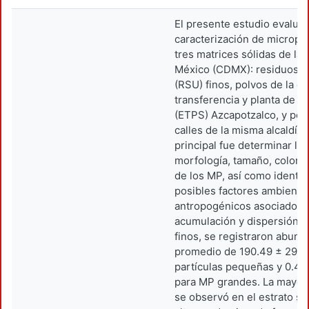
El presente estudio evaluó 
caracterización de micropl
tres matrices sólidas de la
México (CDMX): residuos s
(RSU) finos, polvos de la e
transferencia y planta de s
(ETPS) Azcapotzalco, y pol
calles de la misma alcaldía. 
principal fue determinar la
morfología, tamaño, color 
de los MP, así como identifi
posibles factores ambienta
antropogénicos asociados 
acumulación y dispersión. 
finos, se registraron abund
promedio de 190.49 ± 290.
partículas pequeñas y 0.47
para MP grandes. La mayor
se observó en el estrato s