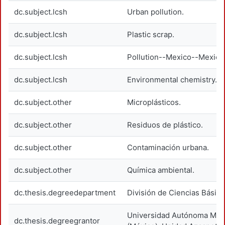
dc.subject.lcsh
Urban pollution.
dc.subject.lcsh
Plastic scrap.
dc.subject.lcsh
Pollution--Mexico--Mexico 
dc.subject.lcsh
Environmental chemistry.
dc.subject.other
Microplásticos.
dc.subject.other
Residuos de plástico.
dc.subject.other
Contaminación urbana.
dc.subject.other
Química ambiental.
dc.thesis.degreedepartment
División de Ciencias Básica
Universidad Autónoma Metr
dc.thesis.degreegrantor