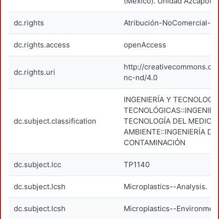
(México). Unidad Azcapotza
dc.rights
Atribución-NoComercial-Si
dc.rights.access
openAccess
http://creativecommons.org
dc.rights.uri
nc-nd/4.0
INGENIERÍA Y TECNOLOGÍA
TECNOLÓGICAS::INGENIER
dc.subject.classification
TECNOLOGÍA DEL MEDIO
AMBIENTE::INGENIERÍA DE
CONTAMINACIÓN
dc.subject.lcc
TP1140
dc.subject.lcsh
Microplastics--Analysis.
dc.subject.lcsh
Microplastics--Environment