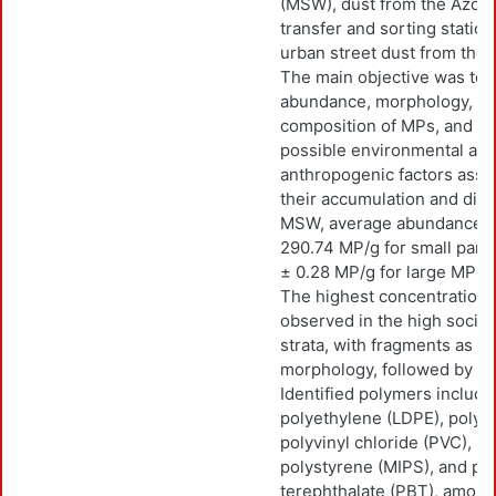
(MSW), dust from the Azca
transfer and sorting statio
urban street dust from the
The main objective was to 
abundance, morphology, siz
composition of MPs, and to 
possible environmental an
anthropogenic factors asso
their accumulation and dispe
MSW, average abundances 
290.74 MP/g for small parti
± 0.28 MP/g for large MPs 
The highest concentration
observed in the high soci
strata, with fragments as t
morphology, followed by fib
Identified polymers includ
polyethylene (LDPE), polyp
polyvinyl chloride (PVC), 
polystyrene (MIPS), and po
terephthalate (PBT), among