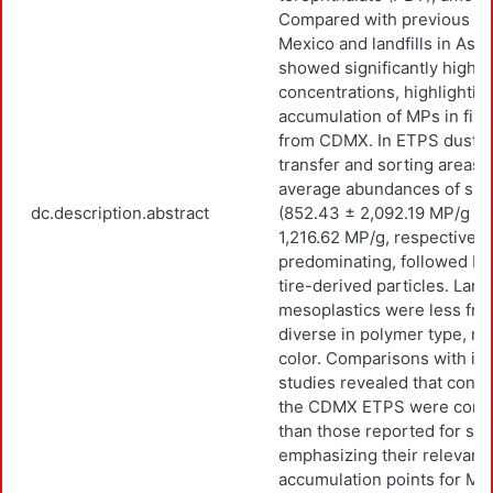
Compared with previous stu
Mexico and landfills in Asia,
showed significantly highe
concentrations, highlightin
accumulation of MPs in fin
from CDMX. In ETPS dust, 
transfer and sorting areas 
average abundances of sma
dc.description.abstract
(852.43 ± 2,092.19 MP/g an
1,216.62 MP/g, respectively)
predominating, followed by
tire-derived particles. Lar
mesoplastics were less fre
diverse in polymer type, m
color. Comparisons with int
studies revealed that conce
the CDMX ETPS were consi
than those reported for simil
emphasizing their relevance
accumulation points for MPs