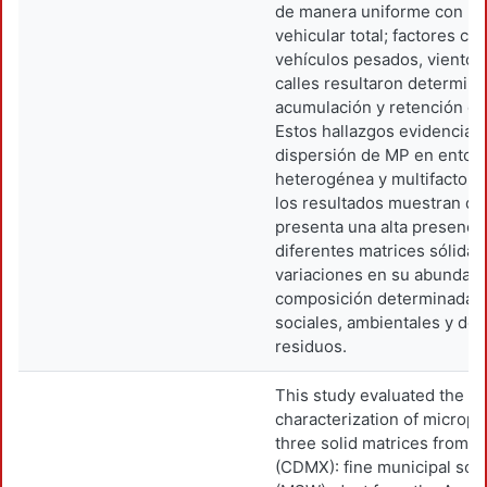
de manera uniforme con la 
vehicular total; factores co
vehículos pesados, viento y
calles resultaron determina
acumulación y retención de 
Estos hallazgos evidencian 
dispersión de MP en entor
heterogénea y multifactoria
los resultados muestran q
presenta una alta presenci
diferentes matrices sólidas
variaciones en su abundanc
composición determinadas 
sociales, ambientales y de
residuos.
This study evaluated the p
characterization of micropla
three solid matrices from M
(CDMX): fine municipal sol