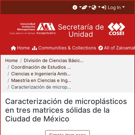
Log In
Secretaría de
Unidad
Home
Communities & Collections
All of Zaloamat
Home
División de Ciencias Básicas e Ingeniería
Coordinación de Estudios de Posgrado - CBI
Ciencias e Ingeniería Ambientales
Maestría en Ciencias e Ingeniería Ambientales
Caracterización de microplásticos en tres matrices sólidas de la Ciudad de México
Caracterización de microplásticos
en tres matrices sólidas de la
Ciudad de México