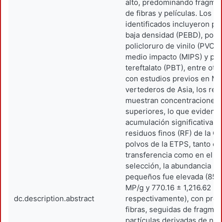
alto, predominando fragme
de fibras y películas. Los p
identificados incluyeron pol
baja densidad (PEBD), polip
policloruro de vinilo (PVC),
medio impacto (MIPS) y pol
tereftalato (PBT), entre ot
con estudios previos en Mé
vertederos de Asia, los res
muestran concentraciones
superiores, lo que evidenci
acumulación significativa 
residuos finos (RF) de la C
polvos de la ETPS, tanto en
transferencia como en el á
selección, la abundancia 
pequeños fue elevada (852
MP/g y 770.16 ± 1,216.62 M
dc.description.abstract
respectivamente), con pre
fibras, seguidas de fragme
partículas derivadas de ne