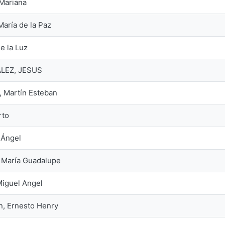
Mariana
aría de la Paz
de la Luz
LEZ, JESUS
, Martín Esteban
rto
 Ángel
 María Guadalupe
iguel Angel
n, Ernesto Henry