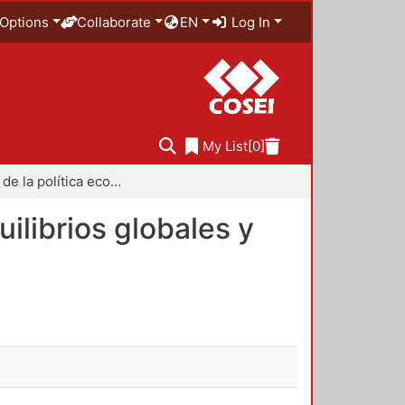
Options
Collaborate
EN
Log In
My List
[0]
Dilemas de la política económica frente a los desequilibrios globales y las tensiones geopolíticas
ilibrios globales y