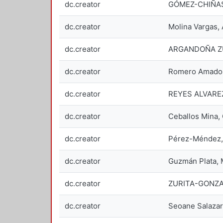
dc.creator
GÓMEZ-CHIÑAS
dc.creator
Molina Vargas,
dc.creator
ARGANDOÑA ZU
dc.creator
Romero Amado,
dc.creator
REYES ALVARE
dc.creator
Ceballos Mina
dc.creator
Pérez-Méndez,
dc.creator
Guzmán Plata,
dc.creator
ZURITA-GONZA
dc.creator
Seoane Salaza