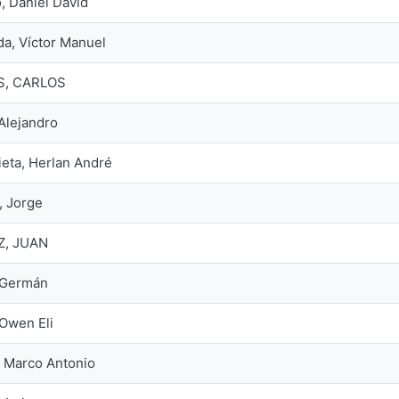
 Daniel David
a, Víctor Manuel
S, CARLOS
Alejandro
eta, Herlan André
 Jorge
Z, JUAN
 Germán
 Owen Eli
 Marco Antonio