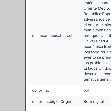
están los confl
Oriente Medio, 
República Popul
adversarios de 
el endurecimien
multidimensiona
dc.description.abstract
enfoques y méto
Universidad Aut
económica frent
logrando reunir
evento se prese
los problemas m
Estados Unidos,
desarrollo econ
temática genera
dc.format
pdf
dc.format.digitalOrigin
Born digital