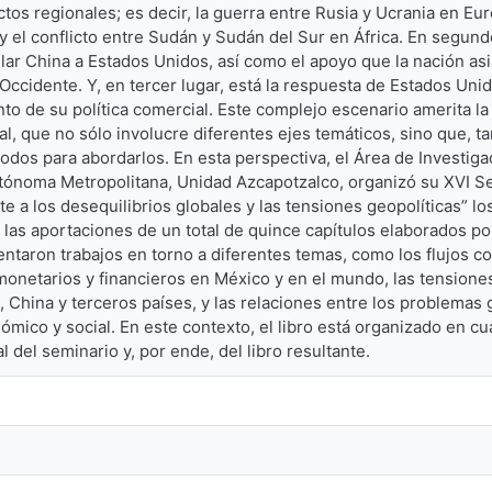
ictos regionales; es decir, la guerra entre Rusia y Ucrania en Eur
y el conflicto entre Sudán y Sudán del Sur en África. En segundo
ar China a Estados Unidos, así como el apoyo que la nación asiát
Occidente. Y, en tercer lugar, está la respuesta de Estados Unido
to de su política comercial. Este complejo escenario amerita la 
l, que no sólo involucre diferentes ejes temáticos, sino que, t
dos para abordarlos. En esta perspectiva, el Área de Investiga
ónoma Metropolitana, Unidad Azcapotzalco, organizó su XVI Sem
e a los desequilibrios globales y las tensiones geopolíticas” l
 las aportaciones de un total de quince capítulos elaborados por
ntaron trabajos en torno a diferentes temas, como los flujos c
onetarios y financieros en México y en el mundo, las tensiones
 China y terceros países, y las relaciones entre los problemas g
ómico y social. En este contexto, el libro está organizado en cu
l del seminario y, por ende, del libro resultante.