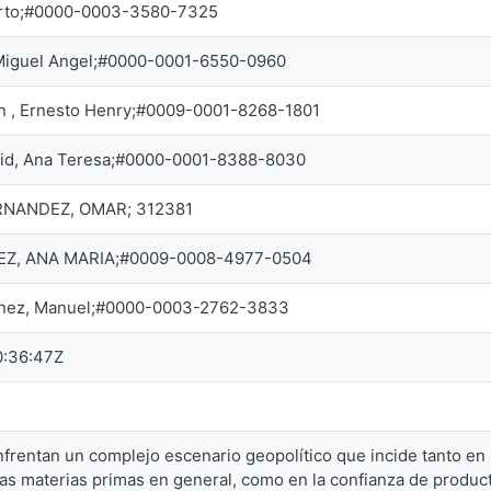
erto;#0000-0003-3580-7325
Miguel Angel;#0000-0001-6550-0960
n , Ernesto Henry;#0009-0001-8268-1801
Cid, Ana Teresa;#0000-0001-8388-8030
NANDEZ, OMAR; 312381
EZ, ANA MARIA;#0009-0008-4977-0504
énez, Manuel;#0000-0003-2762-3833
:36:47Z
frentan un complejo escenario geopolítico que incide tanto en l
las materias primas en general, como en la confianza de produc