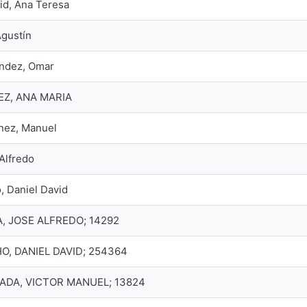
id, Ana Teresa
gustín
ández, Omar
EZ, ANA MARIA
nez, Manuel
Alfredo
 Daniel David
, JOSE ALFREDO; 14292
O, DANIEL DAVID; 254364
DA, VICTOR MANUEL; 13824