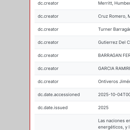
dc.creator
Merritt, Humb
dc.creator
Cruz Romero, 
dc.creator
Turner Barragá
dc.creator
Gutierrez Del 
dc.creator
BARRAGAN FER
dc.creator
GARCIA RAMIR
dc.creator
Ontiveros Jim
dc.date.accessioned
2025-10-04T00
dc.date.issued
2025
Las naciones en
energéticos, y 