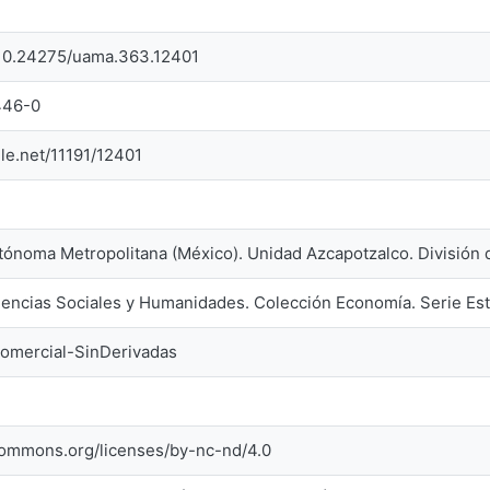
g/10.24275/uama.363.12401
446-0
dle.net/11191/12401
tónoma Metropolitana (México). Unidad Azcapotzalco. División 
Ciencias Sociales y Humanidades. Colección Economía. Serie Est
omercial-SinDerivadas
ecommons.org/licenses/by-nc-nd/4.0