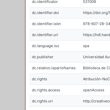
dc.identificator
531009
dc.identifier.doi
https://doi.or
dc.identifier.isbn
978-607-28-3
dc.identifier.uri
https://hdl.han
dc.language.iso
spa
dc.publisher
Universidad Au
dc.relation.ispartofseries
Biblioteca de 
dc.rights
Atribución-NoC
dc.rights.access
openAccess
dc.rights.uri
http://creativ