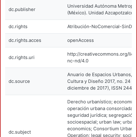
Universidad Autónoma Metropol
dc.publisher
(México). Unidad Azcapotzalco.
dc.rights
Atribución-NoComercial-SinDer
dc.rights.acces
openAccess
http://creativecommons.org/lic
dc.rights.uri
nc-nd/4.0
Anuario de Espacios Urbanos, Hi
dc.source
Cultura y Diseño 2017, no. 24 (
diciembre de 2017), ISSN 2448
Derecho urbanístico; economía 
operación urbana consorciada;
seguridad jurídica; segregación
socioespacial; urban law; urban
economics; Consortium Urban
dc.subject
Operation; legal security; socio-