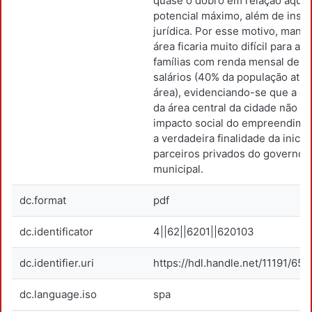
quase o dobro em relação àque
potencial máximo, além de inse
jurídica. Por esse motivo, mante
área ficaria muito difícil para aq
famílias com renda mensal de at
salários (40% da população atua
área), evidenciando-se que a eli
da área central da cidade não s
impacto social do empreendime
a verdadeira finalidade da inicia
parceiros privados do governo
municipal.
dc.format
pdf
dc.identificator
4||62||6201||620103
dc.identifier.uri
https://hdl.handle.net/11191/650
dc.language.iso
spa