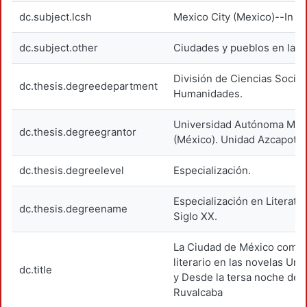
dc.subject.lcsh
Mexico City (Mexico)--In lit
dc.subject.other
Ciudades y pueblos en la lit
División de Ciencias Social
dc.thesis.degreedepartment
Humanidades.
Universidad Autónoma Metr
dc.thesis.degreegrantor
(México). Unidad Azcapotza
dc.thesis.degreelevel
Especialización.
Especialización en Literatu
dc.thesis.degreename
Siglo XX.
La Ciudad de México como 
literario en las novelas Un 
dc.title
y Desde la tersa noche de 
Ruvalcaba