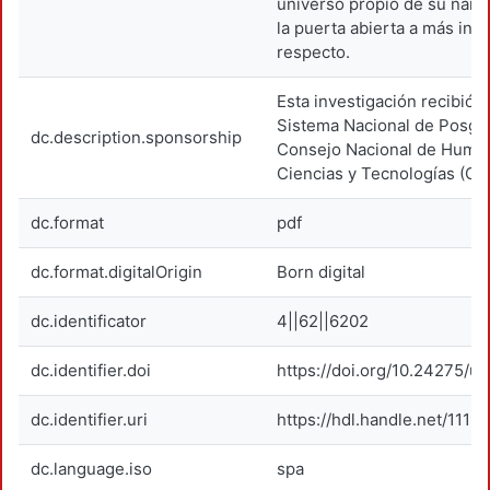
universo propio de su narra
la puerta abierta a más inv
respecto.
Esta investigación recibió 
Sistema Nacional de Posgra
dc.description.sponsorship
Consejo Nacional de Huma
Ciencias y Tecnologías (
dc.format
pdf
dc.format.digitalOrigin
Born digital
dc.identificator
4||62||6202
dc.identifier.doi
https://doi.org/10.24275/
dc.identifier.uri
https://hdl.handle.net/1119
dc.language.iso
spa