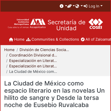
Log In
Secretaría de
Unidad
Home
Communities & Collections
All of Zaloamat
Home
División de Ciencias Sociales y Humanidades
Coordinación Divisional de Posgrado
Especialización en Literatura Mexicana del Siglo XX
Especialización en Literatura Mexicana del Siglo XX
La Ciudad de México como espacio literario en las novelas Un hilito de sangre y Desde la tersa noche de Eusebio Ruvalcaba
La Ciudad de México como
espacio literario en las novelas Un
hilito de sangre y Desde la tersa
noche de Eusebio Ruvalcaba