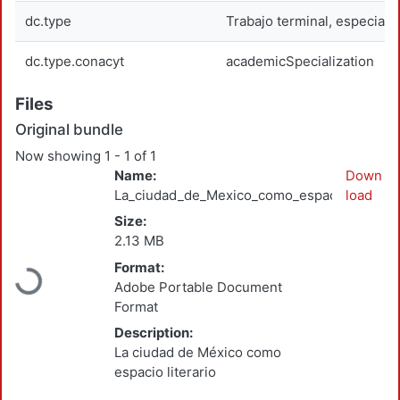
dc.type
Trabajo terminal, especiali
dc.type.conacyt
academicSpecialization
Files
Original bundle
Now showing
1 - 1 of 1
Name:
Down
La_ciudad_de_Mexico_como_espacio_literari
load
Size:
2.13 MB
Format:
Loading...
Adobe Portable Document
Format
Description:
La ciudad de México como
espacio literario