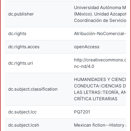
Universidad Autónoma Metr
dc.publisher
(México). Unidad Azcapotza
Coordinación de Servicios 
dc.rights
Atribución-NoComercial-Si
dc.rights.acces
openAccess
http://creativecommons.org
dc.rights.uri
nc-nd/4.0
HUMANIDADES Y CIENCIAS
CONDUCTA::CIENCIAS DE 
dc.subject.classification
LAS LETRAS::TEORÍA, ANÁL
CRÍTICA LITERARIAS
dc.subject.lcc
PQ7201
dc.subject.lcsh
Mexican fiction--History and