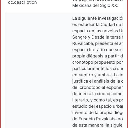
dc.description
Mexicana del Siglo XX.
La siguiente investigación,
es estudiar la Ciudad de M
espacio en las novelas Un H
Sangre y Desde la tersa n
Ruvalcaba, presenta el anál
espacio literario que surge
propia diégesis a partir de
cronotopo propuesto por Mij
particularmente los cronot
encuentro y umbral. La inv
justifica el análisis de la ci
del cronotopo al exponer a
definen a la ciudad como u
literario, y como tal, es posi
estudio del espacio urban
invento de la propia diégesi
de Eusebio Ruvalcaba no es
de esta manera, la siguient