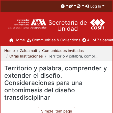
Log In
Secretaría de
Unidad
Home
Communities & Collections
All of Zaloamat
Home
Zaloamati
Comunidades invitadas
Otras Instituciones
Territorio y palabra, comprender y extender el diseño. Consideraciones para una ontomímesis del diseño transdisciplinar
Territorio y palabra, comprender y
extender el diseño.
Consideraciones para una
ontomímesis del diseño
transdisciplinar
Simple item page