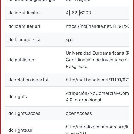
dc.identificator
4||62||6203
dc.identifier.uri
https://hdl.handle.net/11191/97
dc.language.iso
spa
Universidad Euroamericana (Pa
dc.publisher
Coordinación de Investigación y
Posgrado.
dc.relation.ispartof
http://hdl.handle.net/11191/9718
Atribución-NoComercial-Compar
dc.rights
4.0 Internacional
dc.rights.acces
openAccess
http://creativecommons.org/lic
dc.rights.uri
nc-sa/4.0