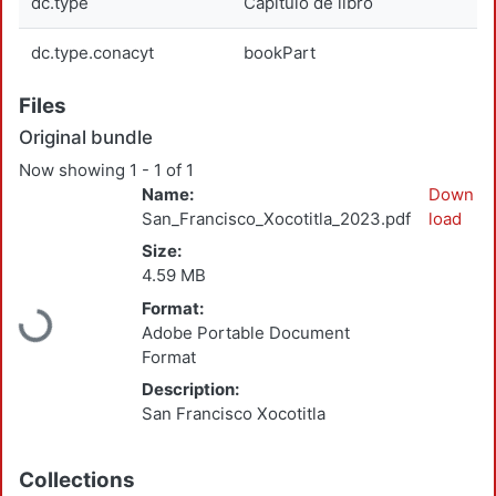
dc.type
Capítulo de libro
dc.type.conacyt
bookPart
Files
Original bundle
Now showing
1 - 1 of 1
Name:
Down
San_Francisco_Xocotitla_2023.pdf
load
Size:
4.59 MB
Loading...
Format:
Adobe Portable Document
Format
Description:
San Francisco Xocotitla
Collections