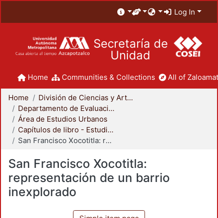
Log In
Secretaría de
Unidad
Home
Communities & Collections
All of Zaloamat
Home
División de Ciencias y Artes para el Diseño
Departamento de Evaluación del Diseño en el Tiempo
Área de Estudios Urbanos
Capítulos de libro - Estudios Urbanos
San Francisco Xocotitla: representación de un barrio inexplorado
San Francisco Xocotitla:
representación de un barrio
inexplorado