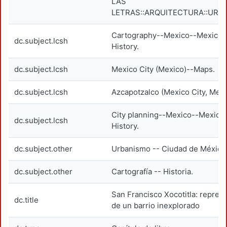
LAS
LETRAS::ARQUITECTURA::URB
Cartography--Mexico--Mexico C
dc.subject.lcsh
History.
dc.subject.lcsh
Mexico City (Mexico)--Maps.
dc.subject.lcsh
Azcapotzalco (Mexico City, Mexi
City planning--Mexico--Mexico 
dc.subject.lcsh
History.
dc.subject.other
Urbanismo -- Ciudad de México
dc.subject.other
Cartografía -- Historia.
San Francisco Xocotitla: repres
dc.title
de un barrio inexplorado