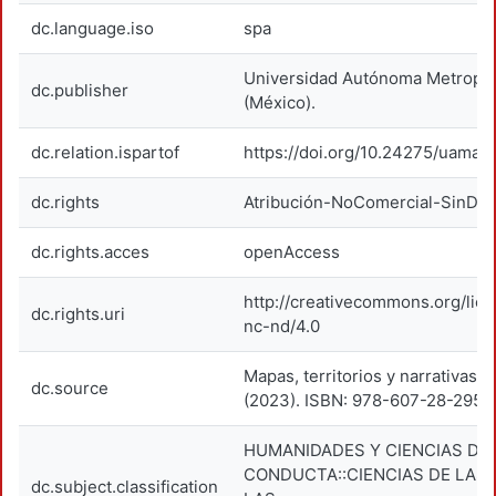
dc.language.iso
spa
Universidad Autónoma Metropol
dc.publisher
(México).
dc.relation.ispartof
https://doi.org/10.24275/uama.
dc.rights
Atribución-NoComercial-SinDer
dc.rights.acces
openAccess
http://creativecommons.org/lic
dc.rights.uri
nc-nd/4.0
Mapas, territorios y narrativas 
dc.source
(2023). ISBN: 978-607-28-2958
HUMANIDADES Y CIENCIAS DE 
CONDUCTA::CIENCIAS DE LAS 
dc.subject.classification