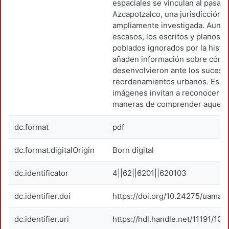
espaciales se vinculan al pasad
Azcapotzalco, una jurisdicción
ampliamente investigada. Aunq
escasos, los escritos y planos 
poblados ignorados por la histor
añaden información sobre cómo
desenvolvieron ante los sucesi
reordenamientos urbanos. Esas
imágenes invitan a reconocer di
maneras de comprender aquel 
dc.format
pdf
dc.format.digitalOrigin
Born digital
dc.identificator
4||62||6201||620103
dc.identifier.doi
https://doi.org/10.24275/uama.
dc.identifier.uri
https://hdl.handle.net/11191/101