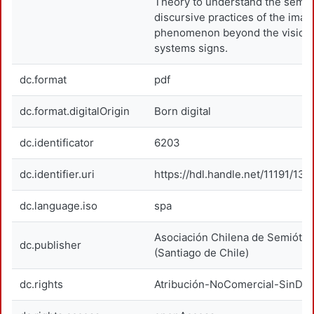
Theory to understand the semio
discursive practices of the imag
phenomenon beyond the vision 
systems signs.
dc.format
pdf
dc.format.digitalOrigin
Born digital
dc.identificator
6203
dc.identifier.uri
https://hdl.handle.net/11191/13
dc.language.iso
spa
Asociación Chilena de Semiótic
dc.publisher
(Santiago de Chile)
dc.rights
Atribución-NoComercial-SinDer