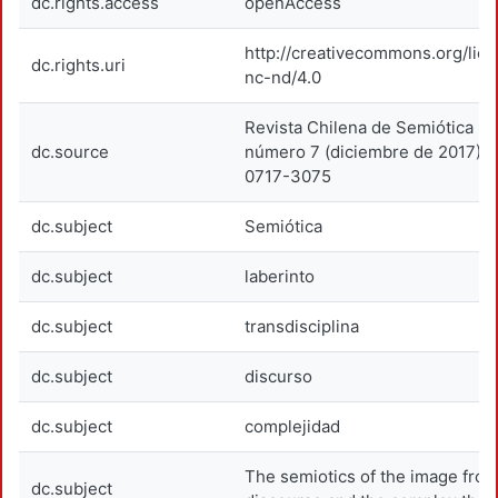
dc.rights.access
openAccess
http://creativecommons.org/lic
dc.rights.uri
nc-nd/4.0
Revista Chilena de Semiótica (2
dc.source
número 7 (diciembre de 2017), 
0717-3075
dc.subject
Semiótica
dc.subject
laberinto
dc.subject
transdisciplina
dc.subject
discurso
dc.subject
complejidad
The semiotics of the image from
dc.subject