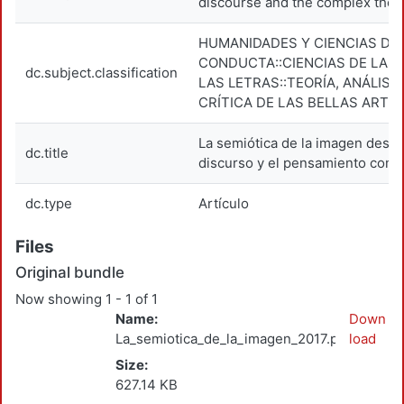
discourse and the complex thou
HUMANIDADES Y CIENCIAS DE 
CONDUCTA::CIENCIAS DE LAS 
dc.subject.classification
LAS LETRAS::TEORÍA, ANÁLISIS
CRÍTICA DE LAS BELLAS ARTE
La semiótica de la imagen desde
dc.title
discurso y el pensamiento comp
dc.type
Artículo
Files
Original bundle
Now showing
1 - 1 of 1
Name:
Down
La_semiotica_de_la_imagen_2017.pdf
load
Size:
627.14 KB