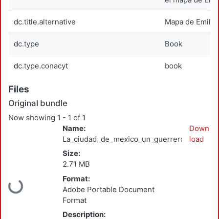
dc.title.alternative
Mapa de Emily
dc.type
Book
dc.type.conacyt
book
Files
Original bundle
Now showing
1 - 1 of 1
Name:
Down
La_ciudad_de_mexico_un_guerrero_aguila_ba
load
Size:
2.71 MB
Format:
Loading...
Adobe Portable Document
Format
Description: