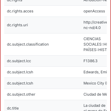
dc.rights.acces
openAccess
http://creativ
dc.rights.uri
nc-nd/4.0
CIENCIAS
dc.subject.classification
SOCIALES::HIS
PAÍSES::HISTO
dc.subject.lcc
F1386.3
dc.subject.lcsh
Edwards, Emily
dc.subject.lcsh
Mexico City (M
dc.subject.other
Ciudad de Méxi
La ciudad de Mé
dc.title
el mapa de Emi