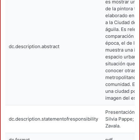
es mostrar un 
de la pintora t
elaborado en 1
a la Ciudad de
águila. Es rele
comparación co
época, el de la
dc.description.abstract
muestra una im
espacio urbano 
situación que 
conocer otras a
metropolitano, e
comunidad. El d
una ciudad pob
imagen del espa
Presentación d
dc.description.statementofresponsibility
Silvia Pappe; i
Zavala.
dc.format
pdf