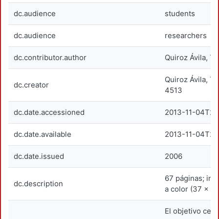
dc.audience
students
dc.audience
researchers
dc.contributor.author
Quiroz Ávila, Te
Quiroz Ávila, 
dc.creator
4513
dc.date.accessioned
2013-11-04T23
dc.date.available
2013-11-04T23
dc.date.issued
2006
67 páginas; inc
dc.description
a color (37 x 5
El objetivo cen