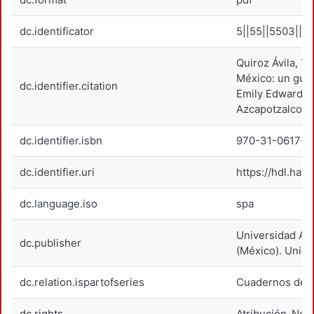
dc.identificator
5||55||5503||5
Quiroz Ávila, T.
México: un guer
dc.identifier.citation
Emily Edwards.
Azcapotzalco.
dc.identifier.isbn
970-31-0617-X
dc.identifier.uri
https://hdl.han
dc.language.iso
spa
Universidad Au
dc.publisher
(México). Unida
dc.relation.ispartofseries
Cuadernos de d
dc.rights
Atribución-NoC