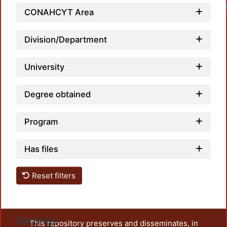
CONAHCYT Area
Division/Department
University
Degree obtained
Program
Has files
Reset filters
Settings
This repository preserves and disseminates, in