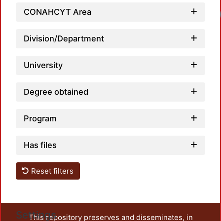
CONAHCYT Area
Division/Department
University
Degree obtained
Program
Has files
Reset filters
Settings
This repository preserves and disseminates, in