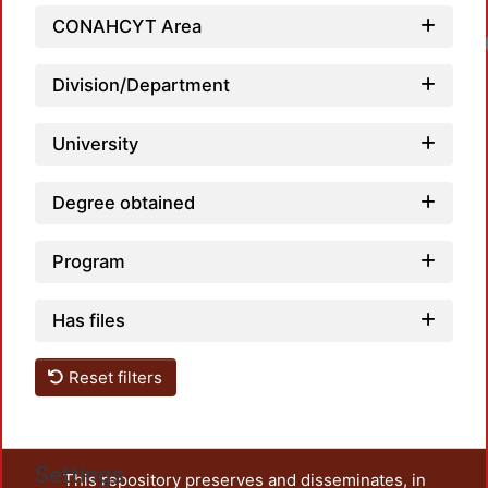
CONAHCYT Area
Division/Department
University
Degree obtained
Program
Has files
Reset filters
Settings
This repository preserves and disseminates, in