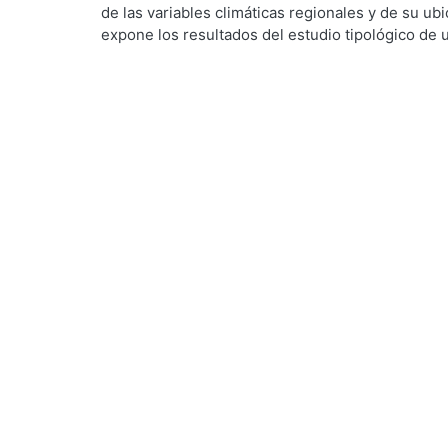
de las variables climáticas regionales y de su u
expone los resultados del estudio tipológico de 
viviendas tradicionales del poblado, en donde se 
funcionales y materiales que han permitido su ad