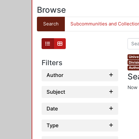
Browse
Search
Subcommunities and Collectio
Unive
Filters
Divis
Autho
Se
Author
Now 
Subject
Date
Type