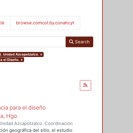
tle
browse.comcol.by.conahcyt
Search
). Unidad Azcapotzalco.
×
a el Diseño.
×
cia para el diseño
la, Hgo.
Unidad Azcapotzalco. Coordinación
z Campos, Rosalía
ión geográfica del sitio, el estudio