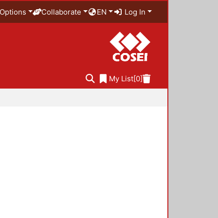
Options
Collaborate
EN
Log In
My List
[0]