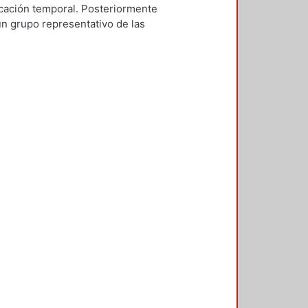
bicación temporal. Posteriormente
un grupo representativo de las
identifican los rasgos formales,
aptación al medio natural.