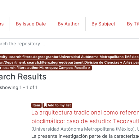
ns
By Issue Date
By Author
By Subject
By Ti
rsity: search.filters.degreegrantor.Universidad Autónoma Metropolitana (México
ion/Department: search.filters.degreedepartment.División de Ciencias y Artes par
r: search.filters.author.Manríquez Campos, Rosalía
×
arch Results
showing
1 - 1 of 1
Item
Add to my list
La arquitectura tradicional como referen
bioclimático: caso de estudio: Tecozaut
(
Universidad Autónoma Metropolitana (México). 
de Servicios de Información.
,
2003-10
)
Manríque
La presente investigación parte de la caracterizac