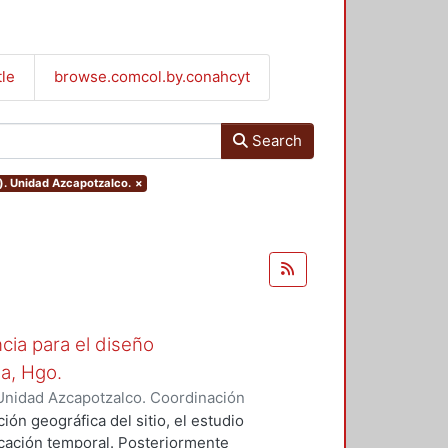
tle
browse.comcol.by.conahcyt
Search
). Unidad Azcapotzalco.
×
cia para el diseño
la, Hgo.
Unidad Azcapotzalco. Coordinación
z Campos, Rosalía
ión geográfica del sitio, el estudio
bicación temporal. Posteriormente