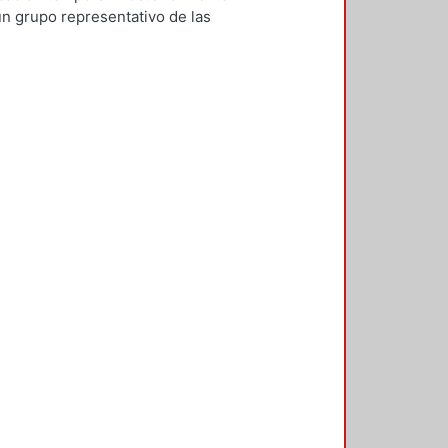
un grupo representativo de las
identifican los rasgos formales,
aptación al medio natural.