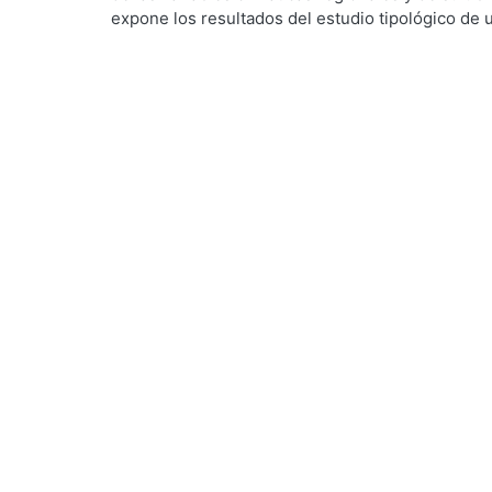
expone los resultados del estudio tipológico de 
g...
viviendas tradicionales del poblado, en donde se 
funcionales y materiales que han permitido su ad