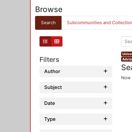
Browse
Search
Subcommunities and Collectio
Unive
Filters
Advis
Se
Author
Now 
Subject
Date
Type