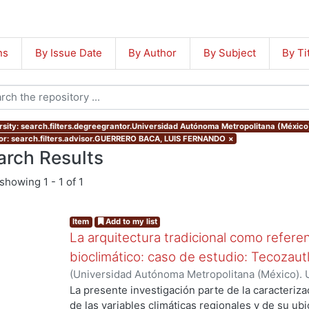
ns
By Issue Date
By Author
By Subject
By Ti
rsity: search.filters.degreegrantor.Universidad Autónoma Metropolitana (México
or: search.filters.advisor.GUERRERO BACA, LUIS FERNANDO
×
arch Results
showing
1 - 1 of 1
Item
Add to my list
La arquitectura tradicional como referen
bioclimático: caso de estudio: Tecozaut
(
Universidad Autónoma Metropolitana (México). 
de Servicios de Información.
,
2003-10
)
Manríque
La presente investigación parte de la caracterizac
de las variables climáticas regionales y de su u