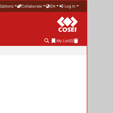
Options
Collaborate
EN
Log In
My List
[0]