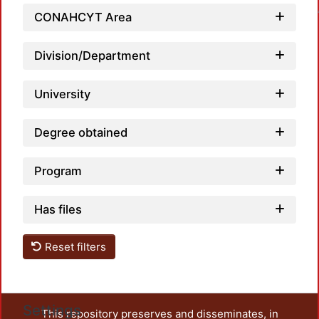
Loadi
CONAHCYT Area
Division/Department
University
Degree obtained
Program
Has files
Reset filters
Settings
This repository preserves and disseminates, in