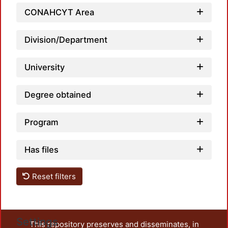
CONAHCYT Area
Division/Department
University
Degree obtained
Program
Has files
Reset filters
Settings
This repository preserves and disseminates, in