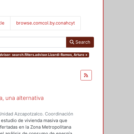
tle
browse.comcol.by.conahcyt
Search
dvisor: search.filters.advisor.Lizardi-Ramos, Arturo
×
, una alternativa
Unidad Azcapotzalco. Coordinación
Gonzaga, María Yazmin
n estudio de vivienda masiva que
ofertadas en la Zona Metropolitana
del análisis de consumo de energía