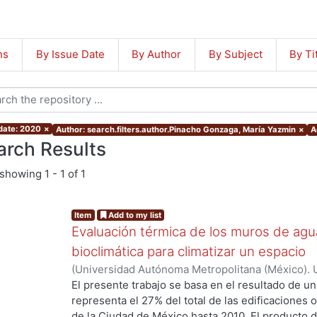
ns
By Issue Date
By Author
By Subject
By Ti
 date: 2020
×
Author: search.filters.author.Pinacho Gonzaga, María Yazmin
×
A
arch Results
showing
1 - 1 of 1
Item
Add to my list
Evaluación térmica de los muros de agua
bioclimática para climatizar un espacio
(
Universidad Autónoma Metropolitana (México). 
de Servicios de Información.
,
2020-09
)
Pinacho 
El presente trabajo se basa en el resultado de u
representa el 27% del total de las edificaciones 
de la Ciudad de México hasta 2010. El producto 