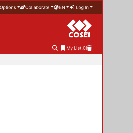
Options
Collaborate
EN
Log In
My List
[0]