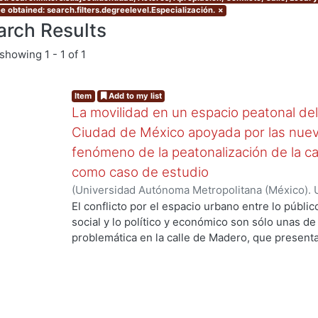
e obtained: search.filters.degreelevel.Especialización.
×
arch Results
showing
1 - 1 of 1
Item
Add to my list
La movilidad en un espacio peatonal del 
Ciudad de México apoyada por las nueva
fenómeno de la peatonalización de la ca
como caso de estudio
(
Universidad Autónoma Metropolitana (México). 
ng...
de Servicios de Información.
,
2015-09
)
Camargo 
El conflicto por el espacio urbano entre lo públic
social y lo político y económico son sólo unas de
problemática en la calle de Madero, que presenta
político, local y global, económico, histórico, artí
más importantes y característicos problemas se
producido por la alta carga peatonal que se acumu
obtenido después del proceso de peatonalización
cambios crecientes que se gestaron en la calle gr