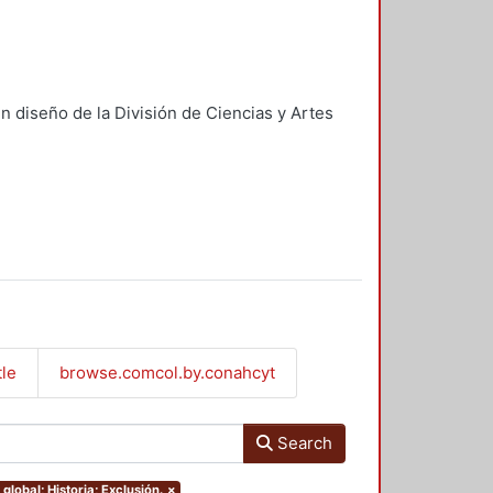
n diseño de la División de Ciencias y Artes
tle
browse.comcol.by.conahcyt
Search
global; Historia; Exclusión.
×