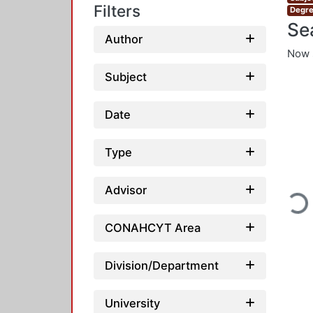
Filters
Degre
Se
Author
Now 
Subject
Date
Type
Loadi
Advisor
CONAHCYT Area
Division/Department
University