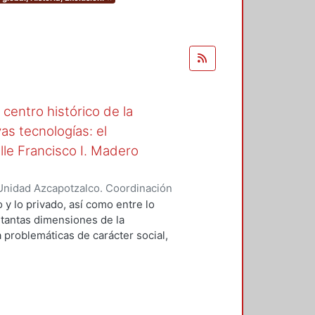
centro histórico de la
s tecnologías: el
lle Francisco I. Madero
Unidad Azcapotzalco. Coordinación
Fernández, Efrén Marcos Antonio
o y lo privado, así como entre lo
 tantas dimensiones de la
 problemáticas de carácter social,
stico, vial y tecnológico. Entre sus
 encuentra el congestionamiento
la, en parte gracias al éxito
. Las prácticas de apropiación son
acias a la peatonalización y