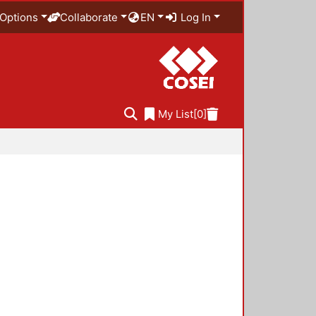
Options
Collaborate
EN
Log In
My List
[0]