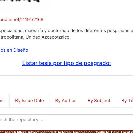
handle.net/11191/2168
specialidad, maestría y doctorado de los diferentes posgrados e
tropolitana, Unidad Azcapotzalco.
ados en Diseño
Listar tesis por tipo de posgrado:
ns
By Issue Date
By Author
By Subject
By Ti
t: search.filters.subject.Identidad; Actores; Apropiación; Conflicto; Calle; Local y 