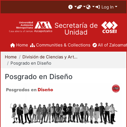
Log In
Secretaría de
Unidad
Home
Communities & Collections
All of Zaloamat
Home
División de Ciencias y Artes para el Diseño
Posgrado en Diseño
Posgrado en Diseño