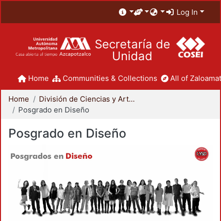
Log In
Secretaría de
Unidad
Home
Communities & Collections
All of Zaloamat
Home
División de Ciencias y Artes para el Diseño
Posgrado en Diseño
Posgrado en Diseño