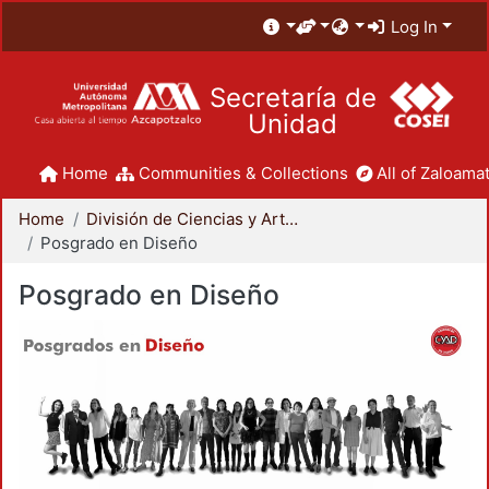
Log In
Secretaría de
Unidad
Home
Communities & Collections
All of Zaloamat
Home
División de Ciencias y Artes para el Diseño
Posgrado en Diseño
Posgrado en Diseño