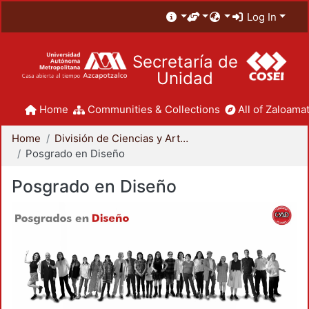
Log In
Secretaría de
Unidad
Home
Communities & Collections
All of Zaloamat
Home
División de Ciencias y Artes para el Diseño
Posgrado en Diseño
Posgrado en Diseño