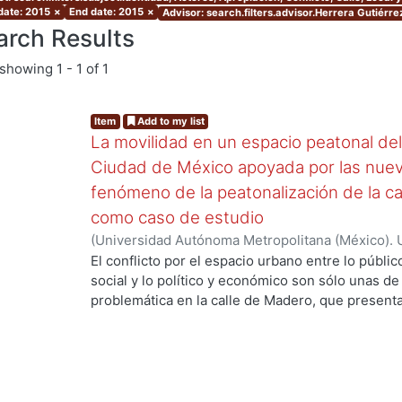
 date: 2015
×
End date: 2015
×
Advisor: search.filters.advisor.Herrera Gutiérre
arch Results
showing
1 - 1 of 1
Item
Add to my list
La movilidad en un espacio peatonal del 
Ciudad de México apoyada por las nueva
fenómeno de la peatonalización de la ca
como caso de estudio
(
Universidad Autónoma Metropolitana (México). 
de Servicios de Información.
,
2015-09
)
Camargo 
El conflicto por el espacio urbano entre lo públic
social y lo político y económico son sólo unas de
problemática en la calle de Madero, que presenta
político, local y global, económico, histórico, artí
más importantes y característicos problemas se
producido por la alta carga peatonal que se acumu
obtenido después del proceso de peatonalización
cambios crecientes que se gestaron en la calle gr