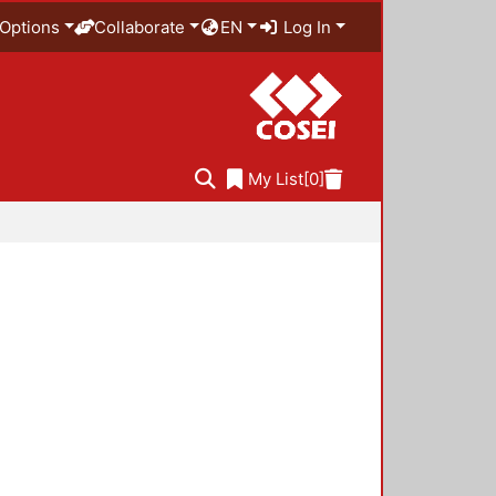
Options
Collaborate
EN
Log In
My List
[0]