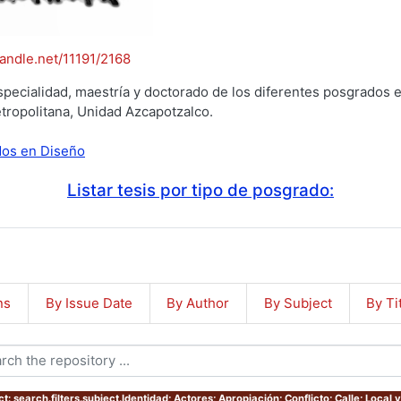
handle.net/11191/2168
specialidad, maestría y doctorado de los diferentes posgrados e
tropolitana, Unidad Azcapotzalco.
ados en Diseño
Listar tesis por tipo de posgrado:
ns
By Issue Date
By Author
By Subject
By Ti
t: search.filters.subject.Identidad; Actores; Apropiación; Conflicto; Calle; Local y 