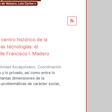
z de Velasco, Luis Carlos
×
centro histórico de la
s tecnologías: el
lle Francisco I. Madero
Unidad Azcapotzalco. Coordinación
Fernández, Efrén Marcos Antonio
o y lo privado, así como entre lo
 tantas dimensiones de la
 problemáticas de carácter social,
stico, vial y tecnológico. Entre sus
 encuentra el congestionamiento
la, en parte gracias al éxito
. Las prácticas de apropiación son
acias a la peatonalización y