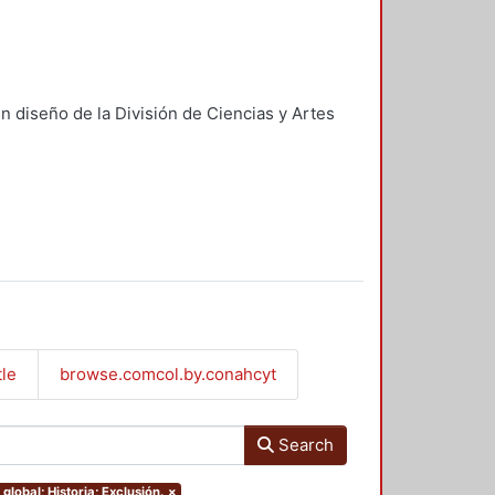
n diseño de la División de Ciencias y Artes
tle
browse.comcol.by.conahcyt
Search
global; Historia; Exclusión.
×