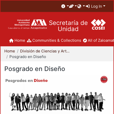
Log In
Secretaría de
Unidad
Home
Communities & Collections
All of Zaloamat
Home
División de Ciencias y Artes para el Diseño
Posgrado en Diseño
Posgrado en Diseño