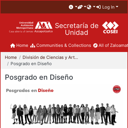
Log In
Secretaría de
Unidad
Home
Communities & Collections
All of Zaloamat
Home
División de Ciencias y Artes para el Diseño
Posgrado en Diseño
Posgrado en Diseño