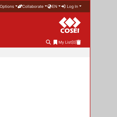
Options
Collaborate
EN
Log In
My List
[0]