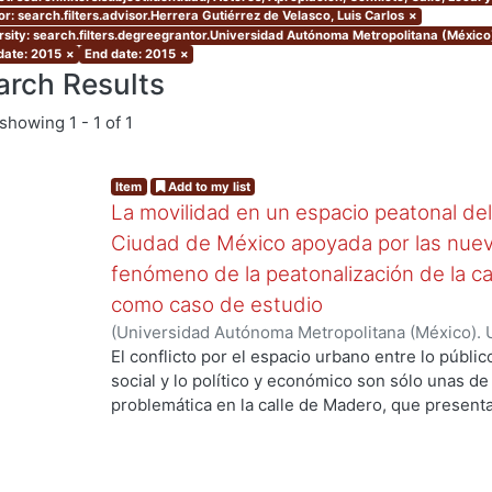
r: search.filters.advisor.Herrera Gutiérrez de Velasco, Luis Carlos
×
rsity: search.filters.degreegrantor.Universidad Autónoma Metropolitana (México
 date: 2015
×
End date: 2015
×
arch Results
showing
1 - 1 of 1
Item
Add to my list
La movilidad en un espacio peatonal del 
Ciudad de México apoyada por las nueva
fenómeno de la peatonalización de la ca
como caso de estudio
g...
(
Universidad Autónoma Metropolitana (México). 
de Servicios de Información.
,
2015-09
)
Camargo 
El conflicto por el espacio urbano entre lo públic
social y lo político y económico son sólo unas de
problemática en la calle de Madero, que presenta
político, local y global, económico, histórico, artí
más importantes y característicos problemas se
producido por la alta carga peatonal que se acumu