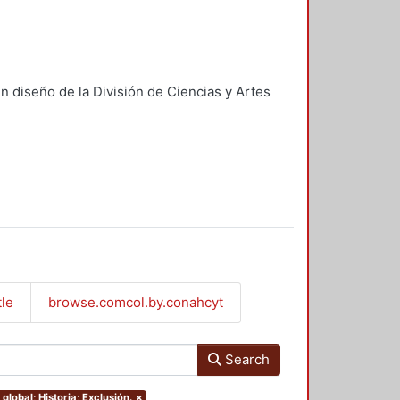
n diseño de la División de Ciencias y Artes
tle
browse.comcol.by.conahcyt
Search
global; Historia; Exclusión.
×