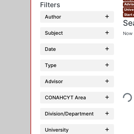
Filters
Adviso
Unive
Start
Author
Se
Subject
Now 
Date
Type
Advisor
Loadin
CONAHCYT Area
Division/Department
University