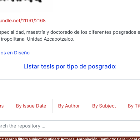
handle.net/11191/2168
specialidad, maestría y doctorado de los diferentes posgrados e
tropolitana, Unidad Azcapotzalco.
ados en Diseño
Listar tesis por tipo de posgrado:
ns
By Issue Date
By Author
By Subject
By Ti
t: search.filters.subject.Identidad; Actores; Apropiación; Conflicto; Calle; Local y 