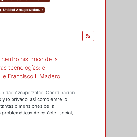
). Unidad Azcapotzalco.
×
centro histórico de la
s tecnologías: el
lle Francisco I. Madero
Unidad Azcapotzalco. Coordinación
Fernández, Efrén Marcos Antonio
o y lo privado, así como entre lo
 tantas dimensiones de la
 problemáticas de carácter social,
stico, vial y tecnológico. Entre sus
 encuentra el congestionamiento
la, en parte gracias al éxito