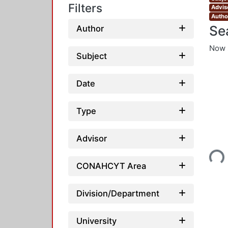
Filters
Adviso
Autho
Se
Author
Now 
Subject
Date
Type
Loading..
Advisor
CONAHCYT Area
Division/Department
University