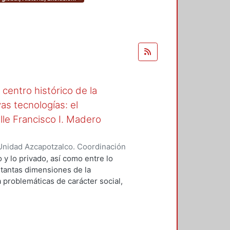
centro histórico de la
s tecnologías: el
lle Francisco I. Madero
Unidad Azcapotzalco. Coordinación
Fernández, Efrén Marcos Antonio
o y lo privado, así como entre lo
 tantas dimensiones de la
 problemáticas de carácter social,
stico, vial y tecnológico. Entre sus
 encuentra el congestionamiento
la, en parte gracias al éxito
. Las prácticas de apropiación son