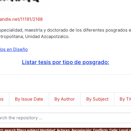
handle.net/11191/2168
specialidad, maestría y doctorado de los diferentes posgrados e
tropolitana, Unidad Azcapotzalco.
ados en Diseño
Listar tesis por tipo de posgrado:
ns
By Issue Date
By Author
By Subject
By Ti
t: search.filters.subject.Identidad; Actores; Apropiación; Conflicto; Calle; Local y 