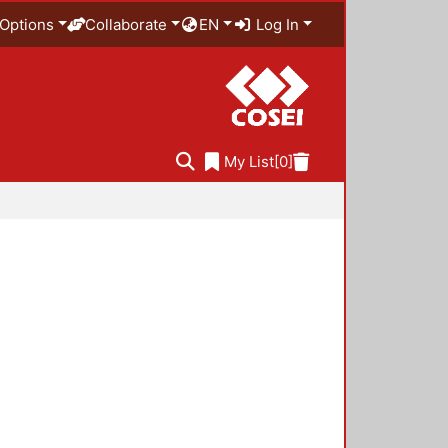
Options
Collaborate
EN
Log In
My List
[0]