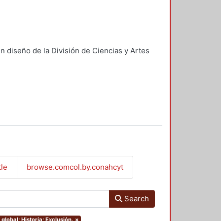
n diseño de la División de Ciencias y Artes
tle
browse.comcol.by.conahcyt
Search
global; Historia; Exclusión.
×