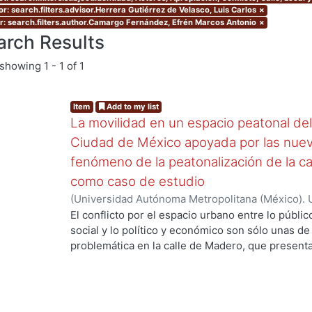
r: search.filters.advisor.Herrera Gutiérrez de Velasco, Luis Carlos
×
r: search.filters.author.Camargo Fernández, Efrén Marcos Antonio
×
arch Results
showing
1 - 1 of 1
Item
Add to my list
La movilidad en un espacio peatonal del 
Ciudad de México apoyada por las nueva
fenómeno de la peatonalización de la ca
como caso de estudio
.
(
Universidad Autónoma Metropolitana (México). 
de Servicios de Información.
,
2015-09
)
Camargo 
El conflicto por el espacio urbano entre lo públic
social y lo político y económico son sólo unas de
problemática en la calle de Madero, que presenta
político, local y global, económico, histórico, artí
más importantes y característicos problemas se
producido por la alta carga peatonal que se acumu
obtenido después del proceso de peatonalización