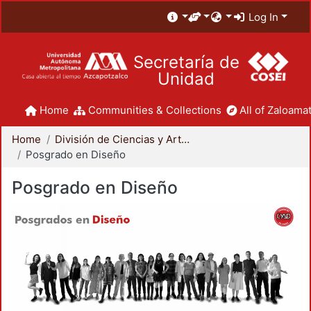
Log In
Secretaría de
Unidad
Home
Communities & Collections
All of Zaloamat
Home
División de Ciencias y Artes para el Diseño
Posgrado en Diseño
Posgrado en Diseño