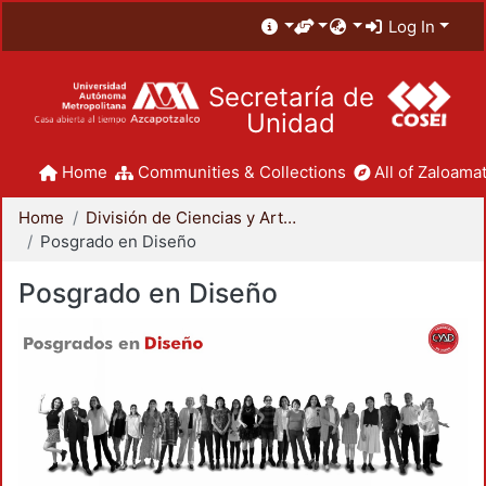
Log In
Secretaría de
Unidad
Home
Communities & Collections
All of Zaloamat
Home
División de Ciencias y Artes para el Diseño
Posgrado en Diseño
Posgrado en Diseño