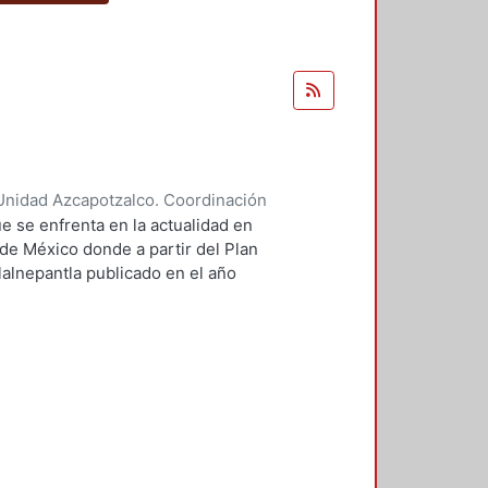
Unidad Azcapotzalco. Coordinación
ores, Enya Kassandra
;
Díaz
e se enfrenta en la actualidad en
 de México donde a partir del Plan
lalnepantla publicado en el año
mentará la nueva zona de
.
 PPDU es la movilidad dentro de
r este motivo se plantean seis
 los cuales contará dentro de su
 donde el CETRAM tren suburbano
la movilidad y comodidad de los
e comunicación pública con la