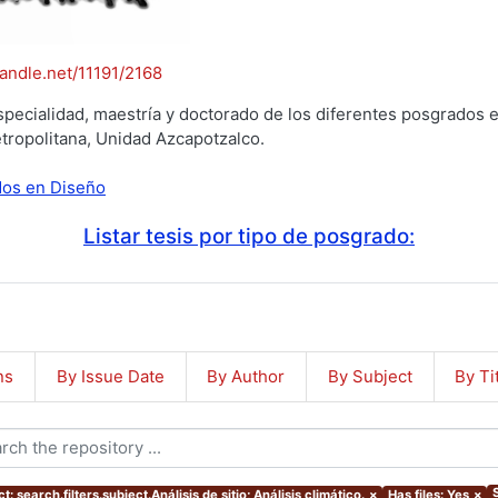
handle.net/11191/2168
specialidad, maestría y doctorado de los diferentes posgrados e
tropolitana, Unidad Azcapotzalco.
ados en Diseño
Listar tesis por tipo de posgrado:
ns
By Issue Date
By Author
By Subject
By Ti
t: search.filters.subject.Análisis de sitio; Análisis climático.
×
Has files: Yes
×