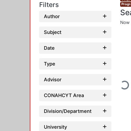
Filters
Progr
Se
Author
Now 
Subject
Date
Type
Advisor
Loadi
CONAHCYT Area
Division/Department
University