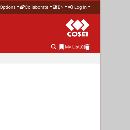
Options
Collaborate
EN
Log In
My List
[0]