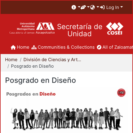
Log In
Secretaría de
Unidad
Home
Communities & Collections
All of Zaloamat
Home
División de Ciencias y Artes para el Diseño
Posgrado en Diseño
Posgrado en Diseño