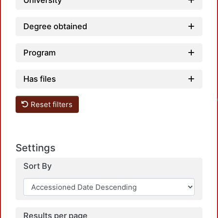
University
Degree obtained
Program
Has files
Loadi
Reset filters
Settings
Sort By
Results per page