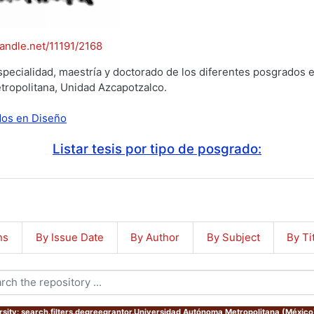
handle.net/11191/2168
specialidad, maestría y doctorado de los diferentes posgrados e
tropolitana, Unidad Azcapotzalco.
ados en Diseño
Listar tesis por tipo de posgrado:
ns
By Issue Date
By Author
By Subject
By Ti
rsity: search.filters.degreegrantor.Universidad Autónoma Metropolitana (México