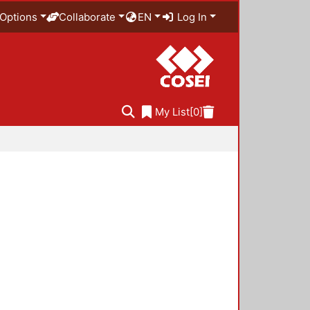
Options
Collaborate
EN
Log In
My List
[0]