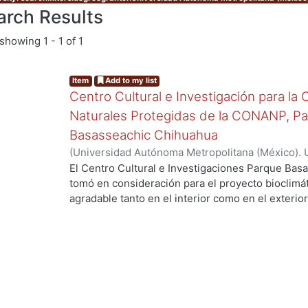
arch Results
showing
1 - 1 of 1
Item
Add to my list
Centro Cultural e Investigación para la
Naturales Protegidas de la CONANP, P
Basasseachic Chihuahua
(
Universidad Autónoma Metropolitana (México). 
de Servicios de Información.
,
2009-12
)
Soto Álvar
El Centro Cultural e Investigaciones Parque Bas
tomó en consideración para el proyecto bioclimá
agradable tanto en el interior como en el exterior
administrativo e investigadores que harán usos d
consideraron diversos espacios como son: aulas,
descanso, dormitorios, regaderas y baños, comedo
exhibiciones y ventas de artículos, haciendo un
espacios arquitectónicos y su interacción con o
en consideración circulaciones, accesos, estaci
minusvalidez. Se continuo con la elaboración del