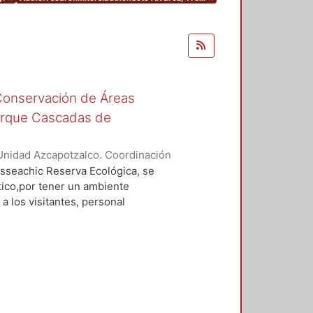
 Conservación de Áreas
arque Cascadas de
Unidad Azcapotzalco. Coordinación
ez, Yrelli
asseachic Reserva Ecológica, se
tico,por tener un ambiente
 a los visitantes, personal
e sus instalaciones. Se
 áreas de capacitación, áreas de
r, auditorio, salas de
a adecuada planeación de los
tras áreas. Así mismos se tomaron
onamiento y espacios para
 proyecto arquitectónico