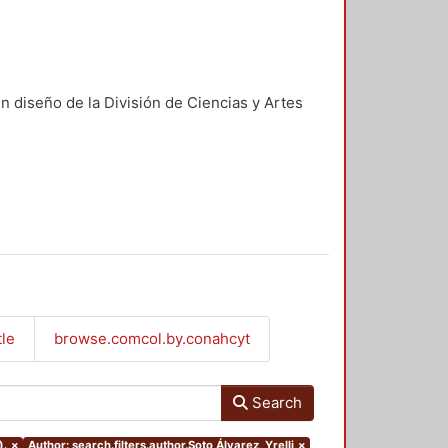
n diseño de la División de Ciencias y Artes
tle
browse.comcol.by.conahcyt
Search
).
×
Author: search.filters.author.Soto Álvarez, Yrelli
×