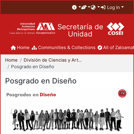
Log In
Secretaría de
Unidad
Home
Communities & Collections
All of Zaloamat
Home
División de Ciencias y Artes para el Diseño
Posgrado en Diseño
Posgrado en Diseño