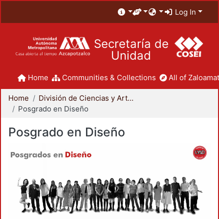
Log In
Secretaría de
Unidad
Home
Communities & Collections
All of Zaloamat
Home
División de Ciencias y Artes para el Diseño
Posgrado en Diseño
Posgrado en Diseño