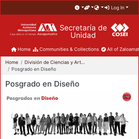
Log In
Secretaría de
Unidad
Home
Communities & Collections
All of Zaloamat
Home
División de Ciencias y Artes para el Diseño
Posgrado en Diseño
Posgrado en Diseño