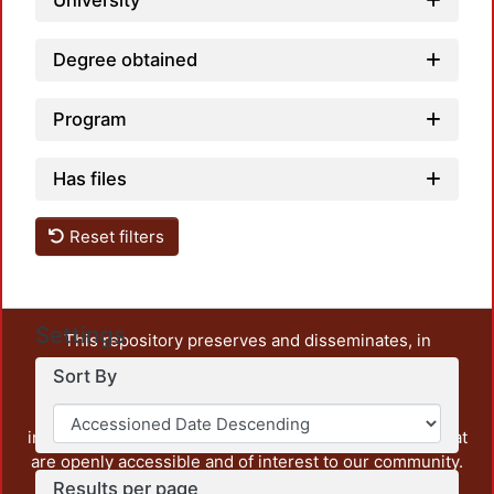
University
Degree obtained
Program
Has files
Reset filters
Settings
This repository preserves and disseminates, in
unrestricted open access, the teaching and research
Sort By
output of UAM Azcapotzalco. It also includes some
administrative and graphic documents from the
institution, as well as content from other institutions that
are openly accessible and of interest to our community.
Results per page