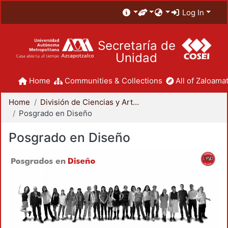
Log In
Secretaría de
Unidad
Home
Communities & Collections
All of Zaloamat
Home
División de Ciencias y Artes para el Diseño
Posgrado en Diseño
Posgrado en Diseño