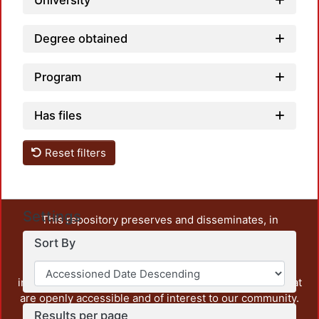
University
Degree obtained
Program
Has files
Reset filters
Settings
This repository preserves and disseminates, in
unrestricted open access, the teaching and research
Sort By
output of UAM Azcapotzalco. It also includes some
administrative and graphic documents from the
institution, as well as content from other institutions that
are openly accessible and of interest to our community.
Results per page