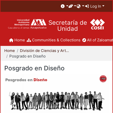
Log In
Secretaría de
Unidad
Home
Communities & Collections
All of Zaloamat
Home
División de Ciencias y Artes para el Diseño
Posgrado en Diseño
Posgrado en Diseño