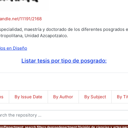
handle.net/11191/2168
specialidad, maestría y doctorado de los diferentes posgrados e
tropolitana, Unidad Azcapotzalco.
ados en Diseño
Listar tesis por tipo de posgrado:
ns
By Issue Date
By Author
By Subject
By Ti
ion/Department: search.filters.degreedepartment.División de ciencias y artes par