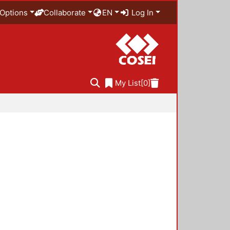
Options
Collaborate
EN
Log In
My List
[0]