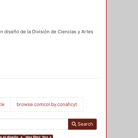
n diseño de la División de Ciencias y Artes
tle
browse.comcol.by.conahcyt
Search
a el diseño.
×
Has files: Yes
×