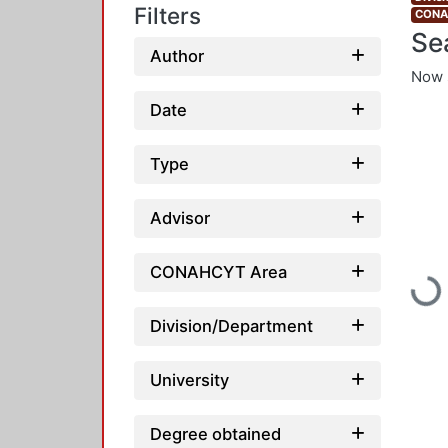
Filters
CONAH
Se
Author
Now 
Date
Type
Advisor
CONAHCYT Area
Loadin
Division/Department
University
Degree obtained