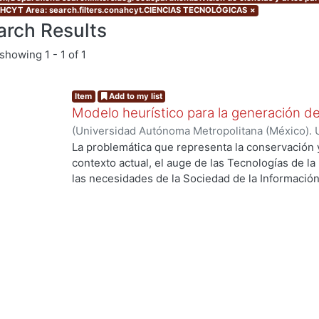
CYT Area: search.filters.conahcyt.CIENCIAS TECNOLÓGICAS
×
arch Results
showing
1 - 1 of 1
Item
Add to my list
Modelo heurístico para la generación d
(
Universidad Autónoma Metropolitana (México). 
de Servicios de Información.
,
2013-11
)
Flores En
La problemática que representa la conservación y
contexto actual, el auge de las Tecnologías de l
las necesidades de la Sociedad de la Información
conceptualización del museo. En este contexto l
g...
del patrimonio, como lo es el museo, han sido r
funciones sustantivas esto es, en parte, por la p
dentro de sus actividades. El museo como una in
está enfrentando un cambio de paradigma en gran
de las Tecnologías de la Información y la Comuni
influye en el patrimonio existente, sino que ta
maneras de generar patrimonio. En esta investig