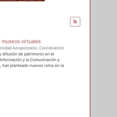
e museos virtuales
Unidad Azcapotzalco. Coordinación
ríquez, Marco Antonio
 difusión de patrimonio en el
a Información y la Comunicación y
, han planteado nuevos retos en la
as instituciones que se encargan
ebasadas en el cumplimiento de sus
oca o nula adopción de tecnología
stitución encargada del patrimonio
 medida gestado por la influencia
cación, este cambio no sólo
mbién propone nuevas e innovadoras
ación se brinda un panorama de la