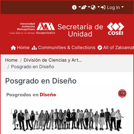
Log In
Secretaría de
Unidad
Home
Communities & Collections
All of Zaloamat
Home
División de Ciencias y Artes para el Diseño
Posgrado en Diseño
Posgrado en Diseño