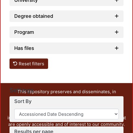
University
Degree obtained
Program
Has files
Reset filters
Settings
This repository preserves and disseminates, in
unrestricted open access, the teaching and research
Sort By
output of UAM Azcapotzalco. It also includes some
administrative and graphic documents from the
institution, as well as content from other institutions that
are openly accessible and of interest to our community.
Results per page