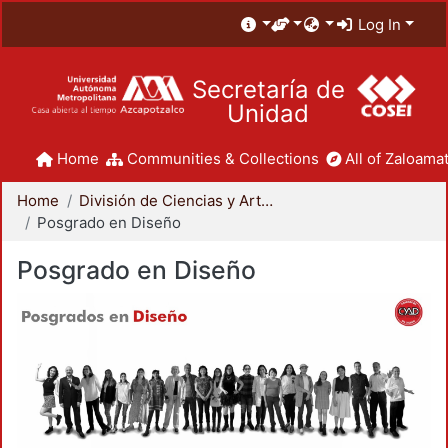
Log In
Secretaría de
Unidad
Home
Communities & Collections
All of Zaloamat
Home
División de Ciencias y Artes para el Diseño
Posgrado en Diseño
Posgrado en Diseño