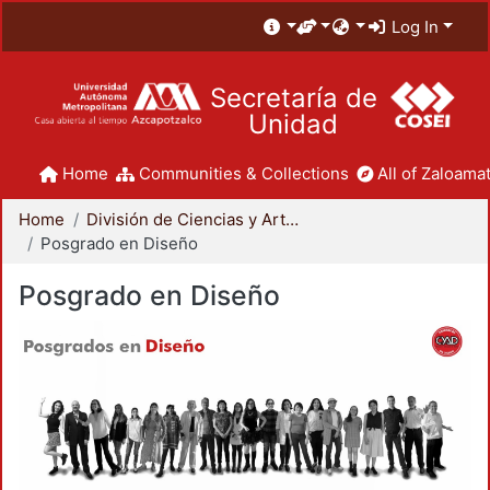
Log In
Secretaría de
Unidad
Home
Communities & Collections
All of Zaloamat
Home
División de Ciencias y Artes para el Diseño
Posgrado en Diseño
Posgrado en Diseño