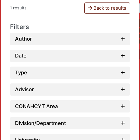
Back to results
1 results
Filters
Author
Date
Type
Advisor
CONAHCYT Area
L
Division/Department