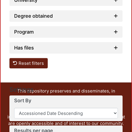
University
Degree obtained
Program
Has files
Reset filters
Settings
This repository preserves and disseminates, in
unrestricted open access, the teaching and research
Sort By
output of UAM Azcapotzalco. It also includes some
administrative and graphic documents from the
institution, as well as content from other institutions that
are openly accessible and of interest to our community.
Results per page