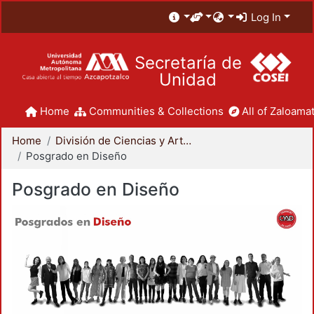
Log In
Secretaría de
Unidad
Home
Communities & Collections
All of Zaloamat
Home
División de Ciencias y Artes para el Diseño
Posgrado en Diseño
Posgrado en Diseño