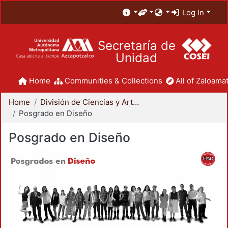
Log In
Secretaría de
Unidad
Home
Communities & Collections
All of Zaloamat
Home
División de Ciencias y Artes para el Diseño
Posgrado en Diseño
Posgrado en Diseño