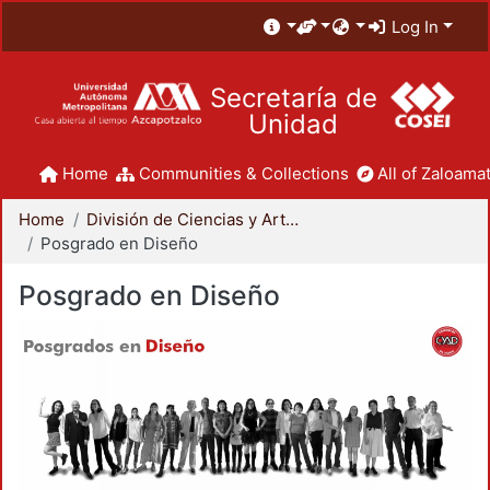
Log In
Secretaría de
Unidad
Home
Communities & Collections
All of Zaloamat
Home
División de Ciencias y Artes para el Diseño
Posgrado en Diseño
Posgrado en Diseño