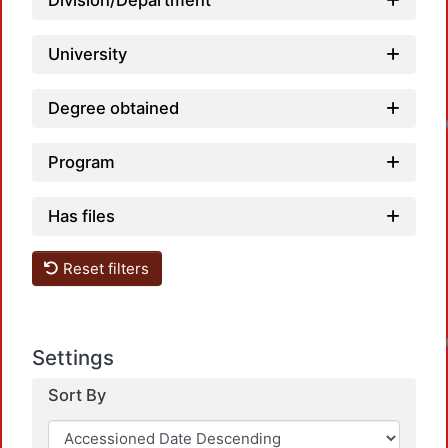
Division/Department
University
Degree obtained
Program
Has files
Reset filters
Settings
Sort By