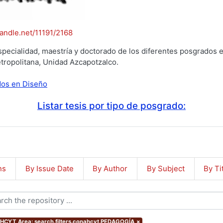
handle.net/11191/2168
specialidad, maestría y doctorado de los diferentes posgrados e
tropolitana, Unidad Azcapotzalco.
ados en Diseño
Listar tesis por tipo de posgrado:
ns
By Issue Date
By Author
By Subject
By Ti
CYT Area: search.filters.conahcyt.PEDAGOGÍA
×