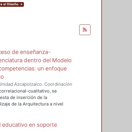
a el Diseño.
×
roceso de enseñanza-
icenciatura dentro del Modelo
e competencias: un enfoque
co
Unidad Azcapotzalco. Coordinación
 Alizal, Gibran
orrelacional-cualitativo, se
esta de inserción de la
zaje de la Arquitectura a nivel
 para el desarrollo de
 promovida por el Modelo
ompetencias y nobles prácticas
l educativo en soporte
 señalan claramente que es