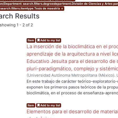
ion/Department: search.filters.degreedepartment.División de Ciencias y Artes par
 search.filters.itemtype.Tesis de maestría
×
arch Results
showing
1 - 2 of 2
Item
Add to my list
La inserción de la bioclimática en el p
aprendizaje de la arquitectura a nivel l
Educativo Jesuita para el desarrollo d
pluri-paradigmático, complejo y sistémi
ng...
(
Universidad Autónoma Metropolitana (México). 
de Servicios de Información.
,
2013-07
)
Dosal Del
En este trabajo de carácter teórico-exploratorio-c
exponen los primeros pasos teóricos de la propu
bioclimática, en el proceso de enseñanza-aprendi
licenciatura, dentro del Modelo Educativo Jesuita
competencias. La Formación Integral Humanista,
Item
Add to my list
Educativo Jesuita, con el apoyo del modelo de c
Elementos para el desarrollo de materia
como los ejercicios espirituales ignacianos, nos