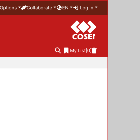
Options
Collaborate
EN
Log In
My List
[0]