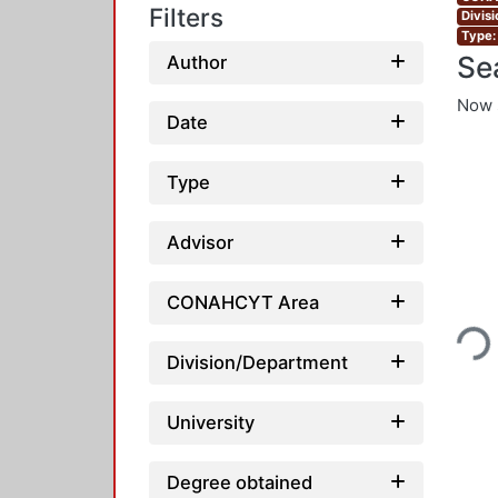
Filters
Divis
Type:
Se
Author
Now 
Date
Type
Advisor
CONAHCYT Area
Loadi
Division/Department
University
Degree obtained