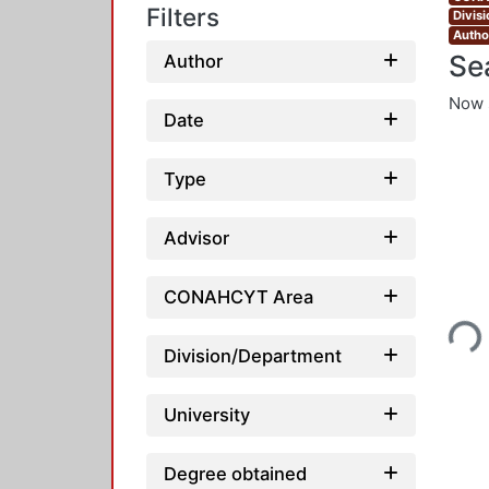
Filters
Divis
Autho
Se
Author
Now 
Date
Type
Advisor
Loading
CONAHCYT Area
Division/Department
University
Degree obtained