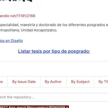
handle.net/11191/2168
specialidad, maestría y doctorado de los diferentes posgrados e
tropolitana, Unidad Azcapotzalco.
ados en Diseño
Listar tesis por tipo de posgrado:
ns
By Issue Date
By Author
By Subject
By Ti
CYT Area: search.filters.conahcyt.PEDAGOGÍA
×