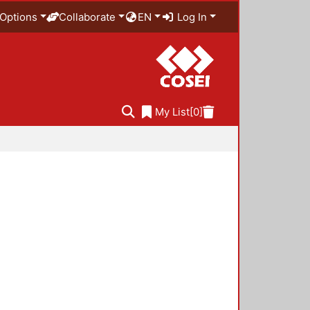
Options
Collaborate
EN
Log In
My List
[0]