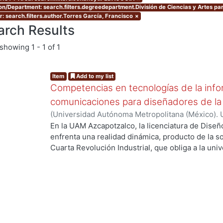
ion/Department: search.filters.degreedepartment.División de Ciencias y Artes par
r: search.filters.author.Torres García, Francisco
×
arch Results
showing
1 - 1 of 1
Item
Add to my list
Competencias en tecnologías de la info
comunicaciones para diseñadores de la
(
Universidad Autónoma Metropolitana (México). 
de Servicios de Información.
,
2019-08
)
Torres Ga
En la UAM Azcapotzalco, la licenciatura de Diseñ
...
enfrenta una realidad dinámica, producto de la s
Cuarta Revolución Industrial, que obliga a la univ
volverse irrelevante. Por eso, ante entidades vir
los roles y empleos fuertemente competitivos e
componentes cognitivos y creativos a los diseña
del conocimiento. En consonancia con el cuarto O
Unesco y otros actores como la OCDE, la OIT o 
general amplia, [...] interdisciplinaria, centrada