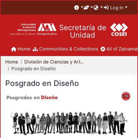
Log In
Secretaría de
Unidad
Home
Communities & Collections
All of Zaloamat
Home
División de Ciencias y Artes para el Diseño
Posgrado en Diseño
Posgrado en Diseño