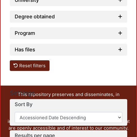
University
Degree obtained
Program
Has files
Reset filters
Settings
This repository preserves and disseminates, in
unrestricted open access, the teaching and research
Sort By
output of UAM Azcapotzalco. It also includes some
administrative and graphic documents from the
institution, as well as content from other institutions that
are openly accessible and of interest to our community.
Results per page